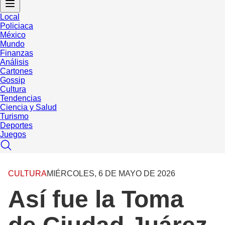
Local
Policiaca
México
Mundo
Finanzas
Análisis
Cartones
Gossip
Cultura
Tendencias
Ciencia y Salud
Turismo
Deportes
Juegos
CULTURA
MIÉRCOLES, 6 DE MAYO DE 2026
Así fue la Toma