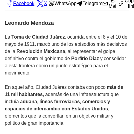
E-
Cop
Facebook
X
WhatsApp
Telegram
Mail
lin
Leonardo Mendoza
La
Toma de Ciudad Juárez
, ocurrida entre el 8 y el 10 de
mayo de 1911, marcó uno de los episodios más decisivos
de la
Revolución Mexicana
, al representar el golpe
definitivo contra el gobierno de
Porfirio Díaz
y consolidar
a esta frontera como un punto estratégico para el
movimiento.
En aquel año, Ciudad Juárez contaba con poco
más de
11 mil habitantes
, además de una infraestructura que
incluía
aduana, líneas ferroviarias, comercios y
espacios de intercambio con Estados Unidos
,
elementos que la convertían en un objetivo militar y
político de gran importancia.