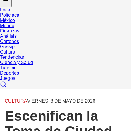
Local
Policiaca
México
Mundo
Finanzas
Análisis
Cartones
Gossip
Cultura
Tendencias
Ciencia y Salud
Turismo
Deportes
Juegos
CULTURA
VIERNES, 8 DE MAYO DE 2026
Escenifican la