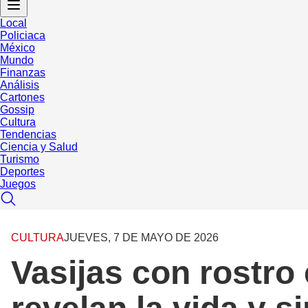
Local
Policiaca
México
Mundo
Finanzas
Análisis
Cartones
Gossip
Cultura
Tendencias
Ciencia y Salud
Turismo
Deportes
Juegos
CULTURA
JUEVES, 7 DE MAYO DE 2026
Vasijas con rostro 