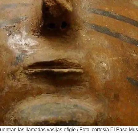
entran las llamadas vasijas-efigie
/
Foto: cortesía El Paso Mu