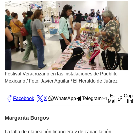
Festival Veracruzano en las instalaciones de Pueblito
Mexicano
/
Foto: Javier Aguilar / El Heraldo de Juárez
E-
Cop
Facebook
X
WhatsApp
Telegram
Mail
lin
Margarita Burgos
La falta de planeación financiera y de capacitación