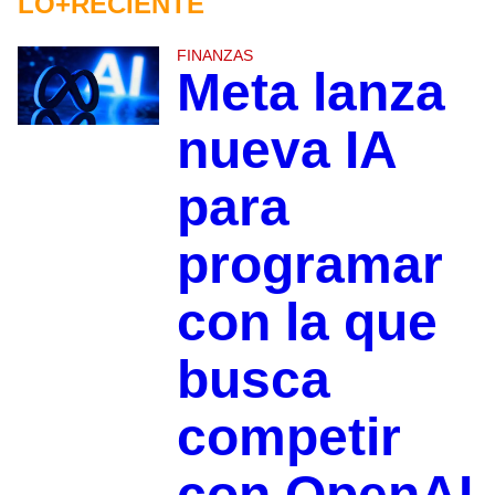
LO+RECIENTE
FINANZAS
Meta lanza
nueva IA
para
programar
con la que
busca
competir
con OpenAI