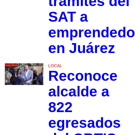
trámites del
SAT a
emprendedo
en Juárez
LOCAL
Reconoce
alcalde a
822
egresados