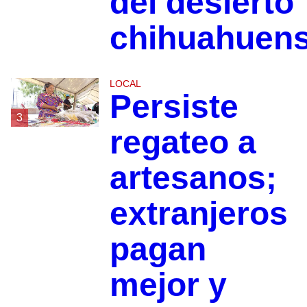
del desierto
chihuahuen
LOCAL
Persiste
3
regateo a
artesanos;
extranjeros
pagan
mejor y