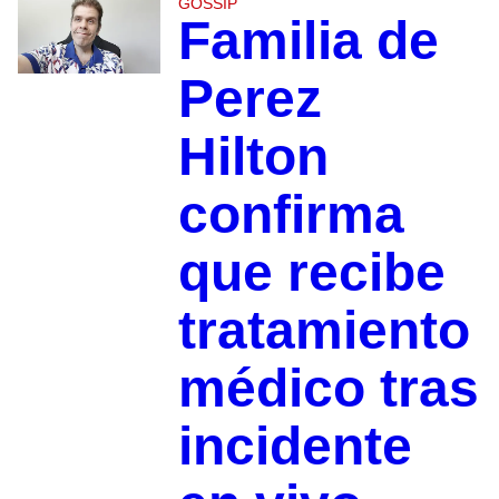
GOSSIP
Familia de
Perez
Hilton
confirma
que recibe
tratamiento
médico tras
incidente