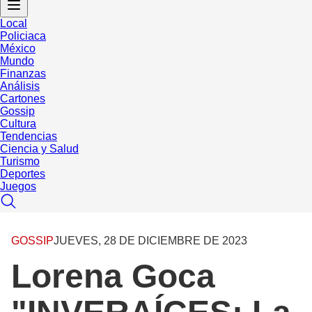
Local
Policiaca
México
Mundo
Finanzas
Análisis
Cartones
Gossip
Cultura
Tendencias
Ciencia y Salud
Turismo
Deportes
Juegos
GOSSIP
JUEVES, 28 DE DICIEMBRE DE 2023
Lorena Goca