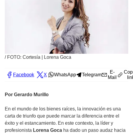
/
FOTO: Cortesía | Lorena Goca
E-
Cop
Facebook
X
WhatsApp
Telegram
Mail
lin
Por Gerardo Murillo
En el mundo de los bienes raíces, la innovación es una
carta de triunfo que puede marcar la diferencia entre el
éxito y el estancamiento. En este contexto, la líder y
profesionista
Lorena Goca
ha dado un paso audaz hacia