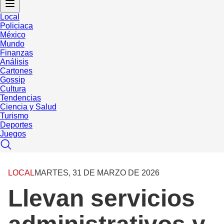
Local
Policiaca
México
Mundo
Finanzas
Análisis
Cartones
Gossip
Cultura
Tendencias
Ciencia y Salud
Turismo
Deportes
Juegos
LOCAL
MARTES, 31 DE MARZO DE 2026
Llevan servicios