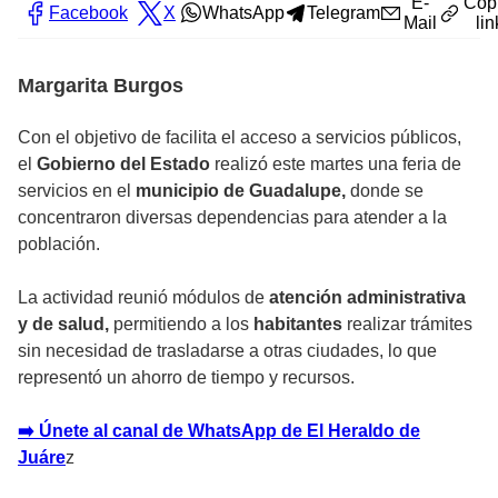
E-
Cop
Facebook
X
WhatsApp
Telegram
Mail
lin
Margarita Burgos
Con el objetivo de facilita el acceso a servicios públicos,
el
Gobierno del Estado
realizó este martes una feria de
servicios en el
municipio de Guadalupe,
donde se
concentraron diversas dependencias para atender a la
población.
La actividad reunió módulos de
atención administrativa
y de salud,
permitiendo a los
habitantes
realizar trámites
sin necesidad de trasladarse a otras ciudades, lo que
representó un ahorro de tiempo y recursos.
➡️ Únete al canal de WhatsApp de El Heraldo de
Juáre
z