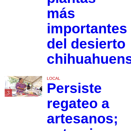
más
importantes
del desierto
chihuahuen
LOCAL
Persiste
3
regateo a
artesanos;