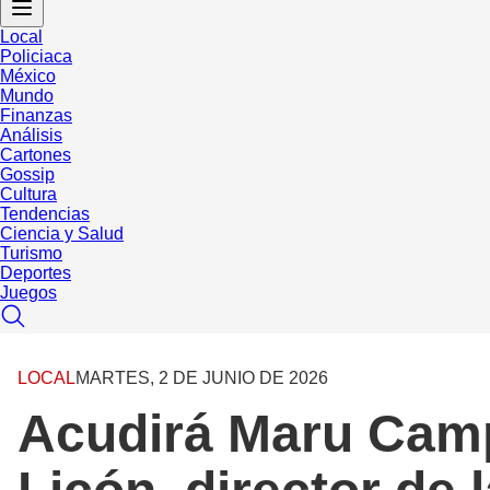
Local
Policiaca
México
Mundo
Finanzas
Análisis
Cartones
Gossip
Cultura
Tendencias
Ciencia y Salud
Turismo
Deportes
Juegos
LOCAL
MARTES, 2 DE JUNIO DE 2026
Acudirá Maru Camp