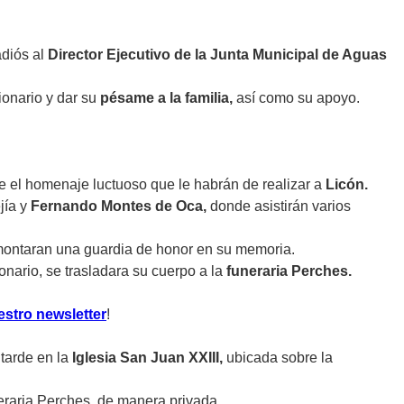
adiós al
Director Ejecutivo de la Junta Municipal de Aguas
ionario y dar su
pésame a la familia,
así como su apoyo.
e el homenaje luctuoso que le habrán de realizar a
Licón.
jía y
Fernando Montes de Oca,
donde asistirán varios
s montaran una guardia de honor en su memoria.
onario, se trasladara su cuerpo a la
funeraria Perches.
estro newsletter
!
tarde en la
Iglesia San Juan XXIII,
ubicada sobre la
neraria Perches, de manera privada.