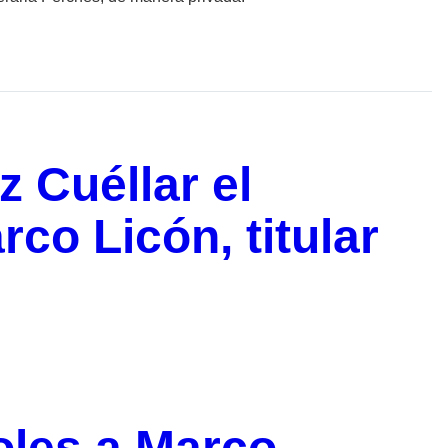
 Cuéllar el
rco Licón, titular
oles a Marco