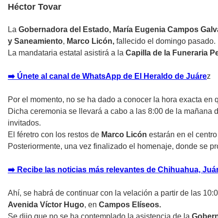
Héctor Tovar
La
Gobernadora del Estado, María Eugenia Campos Galv
y Saneamiento
,
Marco Licón,
fallecido el domingo pasado.
La mandataria estatal asistirá a la
Capilla de la Funeraria 
➡️ Únete al canal de WhatsApp de El Heraldo de Juáre
z
Por el momento, no se ha dado a conocer la hora exacta en q
Dicha ceremonia se llevará a cabo a las 8:00 de la mañana d
invitados.
El féretro con los restos de
Marco Licón
estarán en el centr
Posteriormente, una vez finalizado el homenaje, donde se proy
➡️ Recibe las noticias más relevantes de Chihuahua, Juáre
Ahí, se habrá de continuar con la velación a partir de las 10
Avenida Víctor Hugo
, en
Campos Elíseos.
Se dijo que no se ha contemplado la asistencia de la
Gobern