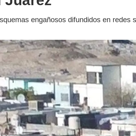
d Juárez
 esquemas engañosos difundidos en redes s