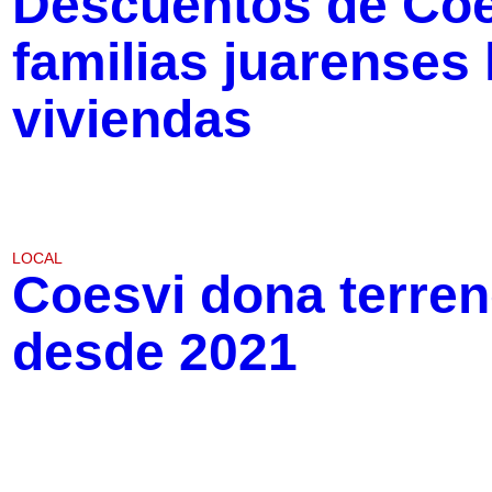
Descuentos de Coe
familias juarenses 
viviendas
LOCAL
Coesvi dona terre
desde 2021