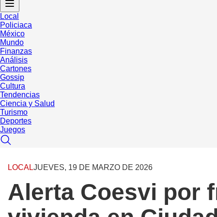
Local
Policiaca
México
Mundo
Finanzas
Análisis
Cartones
Gossip
Cultura
Tendencias
Ciencia y Salud
Turismo
Deportes
Juegos
LOCAL
JUEVES, 19 DE MARZO DE 2026
Alerta Coesvi por 