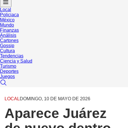
Local
Policiaca
México
Mundo
Finanzas
Análisis
Cartones
Gossip
Cultura
Tendencias
Ciencia y Salud
Turismo
Deportes
Juegos
LOCAL
DOMINGO, 10 DE MAYO DE 2026
Aparece Juárez