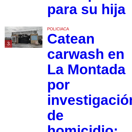
para su hija
POLICIACA
Catean
3
carwash en
La Montada
por
investigació
de
homicidio;