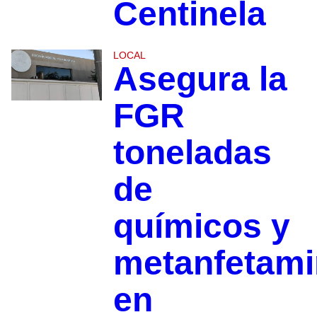
Centinela
LOCAL
Asegura la
FGR
toneladas
de
químicos y
metanfetami
en