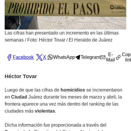
Las cifras han presentado un incremento en las últimas
semanas
/
Foto: Héctor Tovar / El Heraldo de Juárez
E-
Cop
Facebook
X
WhatsApp
Telegram
Mail
lin
Héctor Tovar
Luego de que las cifras de
homicidios
se incrementaron
en
Ciudad
Juárez durante los meses de marzo y abril, la
frontera aparece una vez más dentro del ranking de las
ciudades más
violentas
.
Dicha información fue proporcionada a través del