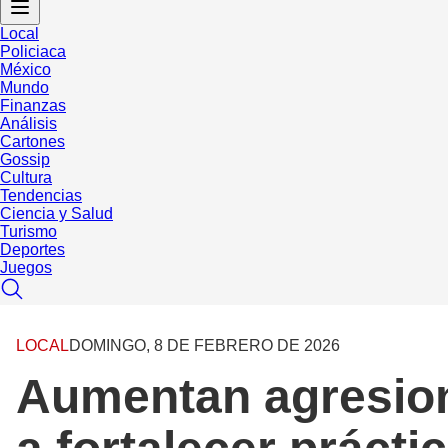
Local
Policiaca
México
Mundo
Finanzas
Análisis
Cartones
Gossip
Cultura
Tendencias
Ciencia y Salud
Turismo
Deportes
Juegos
LOCAL
DOMINGO, 8 DE FEBRERO DE 2026
Aumentan agresione