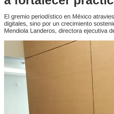
a fortalecer prácti
El gremio periodístico en México atravi
digitales, sino por un crecimiento sosteni
Mendiola Landeros, directora ejecutiva d