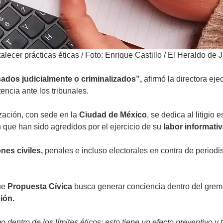
alecer prácticas éticas
/
Foto: Enrique Castillo / El Heraldo de 
ados judicialmente o criminalizados”,
afirmó la directora ej
encia ante los tribunales.
zación, con sede en la
Ciudad de México
, se dedica al litigi
ue han sido agredidos por el ejercicio de su
labor informativ
nes civiles,
penales e incluso electorales en contra de periodi
ue
Propuesta Cívica
busca generar conciencia dentro del gremio
ión.
dentro de los límites éticos; esto tiene un efecto preventivo y t