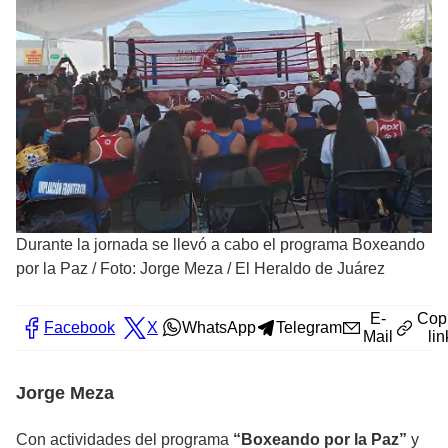
Durante la jornada se llevó a cabo el programa Boxeando
por la Paz
/
Foto: Jorge Meza / El Heraldo de Juárez
E-
Cop
Facebook
X
WhatsApp
Telegram
Mail
lin
Jorge Meza
Con actividades del programa
“Boxeando por la Paz”
y