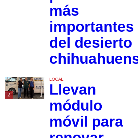
más
importantes
del desierto
chihuahuen
LOCAL
Llevan
2
módulo
móvil para
renovar