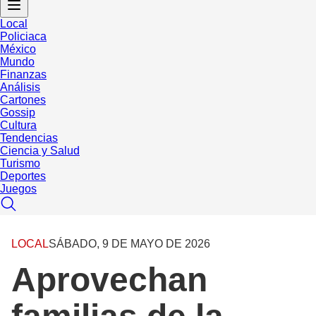
Local
Policiaca
México
Mundo
Finanzas
Análisis
Cartones
Gossip
Cultura
Tendencias
Ciencia y Salud
Turismo
Deportes
Juegos
LOCAL
SÁBADO, 9 DE MAYO DE 2026
Aprovechan