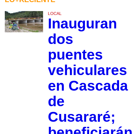
LOCAL
Inauguran
dos
puentes
vehiculares
en Cascada
de
Cusararé;
beneficiarán