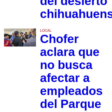
del desierto
chihuahuen
LOCAL
Chofer
2
aclara que
no busca
afectar a
empleados
del Parque