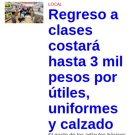
LOCAL
Regreso a
clases
costará
hasta 3 mil
pesos por
útiles,
uniformes
y calzado
El gasto de los artículos básicos