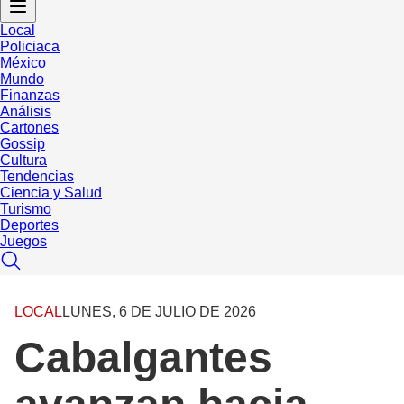
Local
Policiaca
México
Mundo
Finanzas
Análisis
Cartones
Gossip
Cultura
Tendencias
Ciencia y Salud
Turismo
Deportes
Juegos
LOCAL
LUNES, 6 DE JULIO DE 2026
Cabalgantes