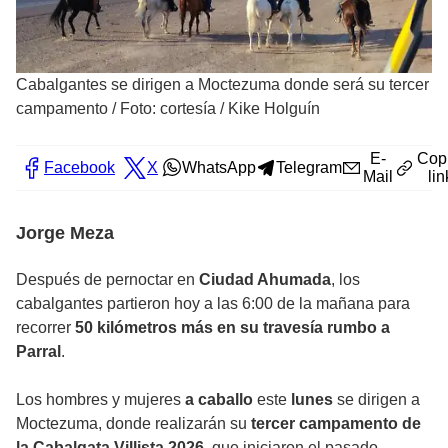
Cabalgantes se dirigen a Moctezuma donde será su tercer
campamento
/
Foto: cortesía / Kike Holguín
E-
Cop
Facebook
X
WhatsApp
Telegram
Mail
lin
Jorge Meza
Después de pernoctar en
Ciudad Ahumada
, los
cabalgantes partieron hoy a las 6:00 de la mañana para
recorrer
50 kilómetros más en su travesía rumbo a
Parral
.
Los hombres y mujeres
a caballo
este
lunes
se dirigen a
Moctezuma, donde realizarán su
tercer campamento de
la Cabalgata Villista 2026
, que iniciaron el pasado