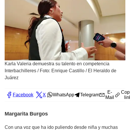
Karla Valeria demuestra su talento en competencia
Interbachilleres
/
Foto: Enrique Castillo / El Heraldo de
Juárez
E-
Cop
Facebook
X
WhatsApp
Telegram
Mail
lin
Margarita Burgos
Con una voz
que ha ido puliendo desde niña y muchas