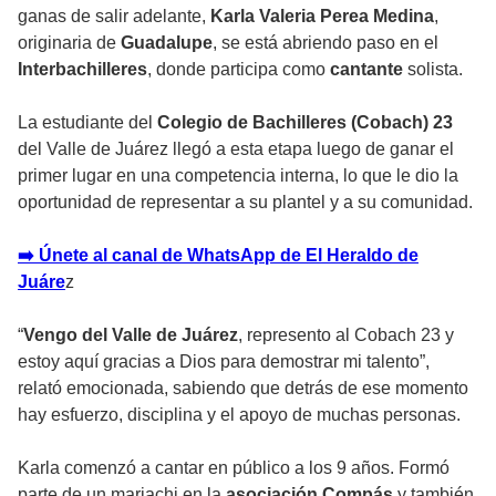
ganas de salir adelante,
Karla Valeria Perea Medina
,
originaria de
Guadalupe
, se está abriendo paso en el
Interbachilleres
, donde participa como
cantante
solista.
La estudiante del
Colegio de Bachilleres (Cobach) 23
del Valle de Juárez llegó a esta etapa luego de ganar el
primer lugar en una competencia interna, lo que le dio la
oportunidad de representar a su plantel y a su comunidad.
➡️ Únete al canal de WhatsApp de El Heraldo de
Juáre
z
“
Vengo del Valle de Juárez
, represento al Cobach 23 y
estoy aquí gracias a Dios para demostrar mi talento”,
relató emocionada, sabiendo que detrás de ese momento
hay esfuerzo, disciplina y el apoyo de muchas personas.
Karla comenzó a cantar en público a los 9 años. Formó
parte de un mariachi en la
asociación Compás
y también