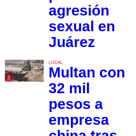
agresión
sexual en
Juárez
LOCAL
Multan con
3
32 mil
pesos a
empresa
china tras