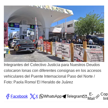
Integrantes del Colectivo Justicia para Nuestros Deudos
colocaron lonas con diferentes consignas en los accesos
vehiculares del Puente Internacional Paso del Norte
/
Foto: Paola Romo/ El Heraldo de Juárez
E-
Cop
Facebook
X
WhatsApp
Telegram
Mail
lin