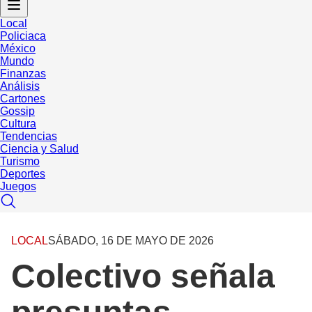
Local
Policiaca
México
Mundo
Finanzas
Análisis
Cartones
Gossip
Cultura
Tendencias
Ciencia y Salud
Turismo
Deportes
Juegos
LOCAL
SÁBADO, 16 DE MAYO DE 2026
Colectivo señala