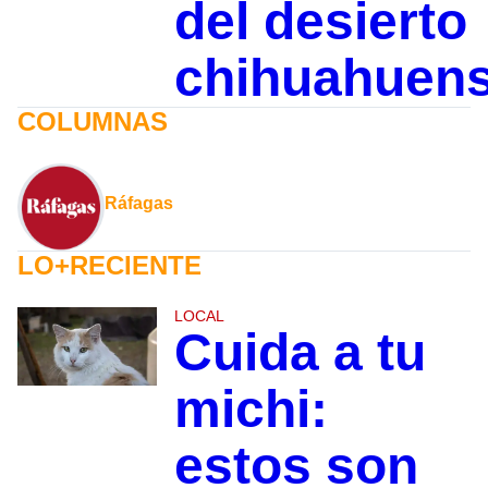
del desierto
chihuahuen
COLUMNAS
Ráfagas
LO+RECIENTE
LOCAL
Cuida a tu
michi:
estos son