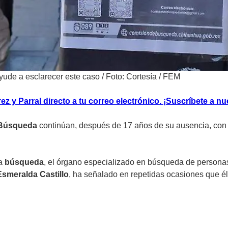
ayude a esclarecer este caso
/
Foto: Cortesía / FEM
z y Parral directo a tu correo electrónico. ¡Suscríbete a nu
 Búsqueda
continúan, después de 17 años de su ausencia, con l
la
búsqueda
, el órgano especializado en búsqueda de personas 
Esmeralda Castillo
, ha señalado en repetidas ocasiones que é