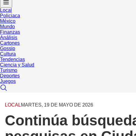
Local
Policiaca
México
Mundo
Finanzas
Análisis
Cartones
Gossip
Cultura
Tendencias
Ciencia y Salud
Turismo
Deportes
Juegos
LOCAL
MARTES, 19 DE MAYO DE 2026
Continúa búsqueda