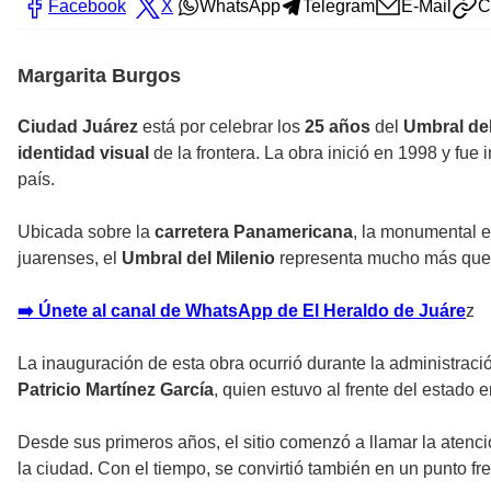
Facebook
X
WhatsApp
Telegram
E-Mail
C
Margarita Burgos
Ciudad Juárez
está por celebrar los
25 años
del
Umbral del
identidad visual
de la frontera. La obra inició en 1998 y fue
país.
Ubicada sobre la
carretera Panamericana
, la monumental e
juarenses, el
Umbral del Milenio
representa mucho más que u
➡️ Únete al canal de WhatsApp de El Heraldo de Juáre
z
La inauguración de esta obra ocurrió durante la administrac
Patricio Martínez García
, quien estuvo al frente del estado 
Desde sus primeros años, el sitio comenzó a llamar la atenci
la ciudad. Con el tiempo, se convirtió también en un punto f