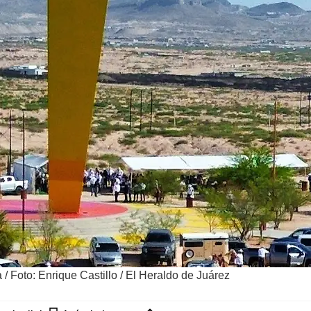
a
/
Foto: Enrique Castillo / El Heraldo de Juárez