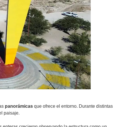
las
panorámicas
que ofrece el entorno. Durante distintas
l paisaje.
 enteras crecieron observando la estructura como un