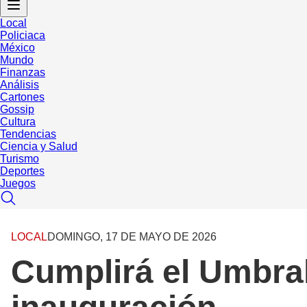
Local
Policiaca
México
Mundo
Finanzas
Análisis
Cartones
Gossip
Cultura
Tendencias
Ciencia y Salud
Turismo
Deportes
Juegos
LOCAL
DOMINGO, 17 DE MAYO DE 2026
Cumplirá el Umbral