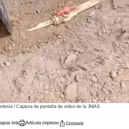
ortesía / Captura de pantalla de video de la JMAS
opiar link
Artículo impreso
Compartir