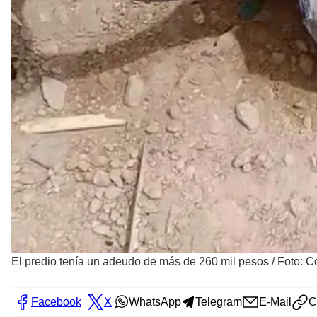
El predio tenía un adeudo de más de 260 mil pesos
/
Foto: C
Facebook
X
WhatsApp
Telegram
E-Mail
C