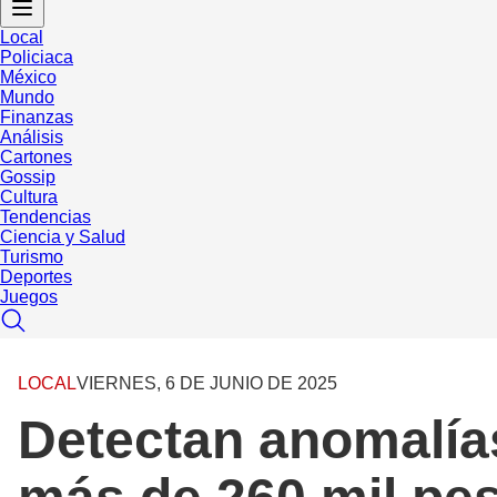
Local
Policiaca
México
Mundo
Finanzas
Análisis
Cartones
Gossip
Cultura
Tendencias
Ciencia y Salud
Turismo
Deportes
Juegos
LOCAL
VIERNES, 6 DE JUNIO DE 2025
Detectan anomalía