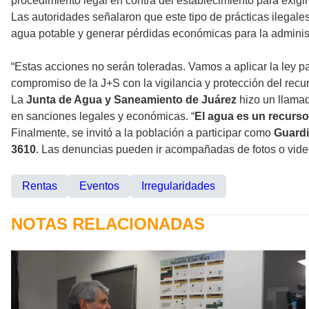
procedimiento legal en contra del establecimiento para exigir
Las autoridades señalaron que este tipo de prácticas ilegale
agua potable y generar pérdidas económicas para la administ
“Estas acciones no serán toleradas. Vamos a aplicar la ley pa
compromiso de la J+S con la vigilancia y protección del recur
La
Junta de Agua y Saneamiento de Juárez
hizo un llamad
en sanciones legales y económicas. “
El agua es un recurs
Finalmente, se invitó a la población a participar como
Guardi
3610
. Las denuncias pueden ir acompañadas de fotos o videos
Rentas
Eventos
Irregularidades
NOTAS RELACIONADAS