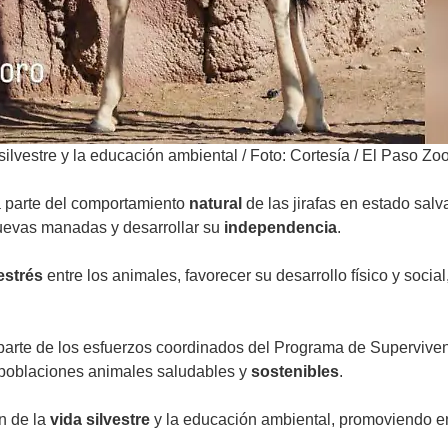
 silvestre y la educación ambiental
/
Foto: Cortesía / El Paso Zo
a parte del comportamiento
natural
de las jirafas en estado sal
uevas manadas y desarrollar su
independencia
.
estrés
entre los animales, favorecer su desarrollo físico y socia
parte de los esfuerzos coordinados del Programa de Supervive
r poblaciones animales saludables y
sostenibles
.
ón de la
vida silvestre
y la educación ambiental, promoviendo en