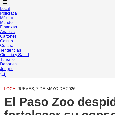
Local
Policiaca
México
Mundo
Finanzas
Análisis
Cartones
Gossip
Cultura
Tendencias
Ciencia y Salud
Turismo
Deportes
Juegos
LOCAL
JUEVES, 7 DE MAYO DE 2026
El Paso Zoo despide