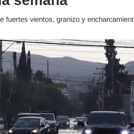
 la semana
 fuertes vientos, granizo y encharcamiento