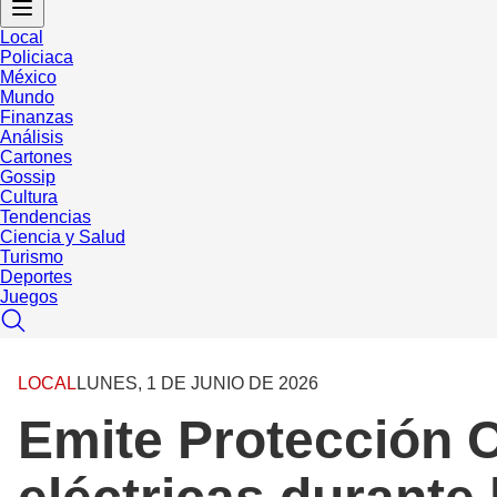
Local
Policiaca
México
Mundo
Finanzas
Análisis
Cartones
Gossip
Cultura
Tendencias
Ciencia y Salud
Turismo
Deportes
Juegos
LOCAL
LUNES, 1 DE JUNIO DE 2026
Emite Protección C