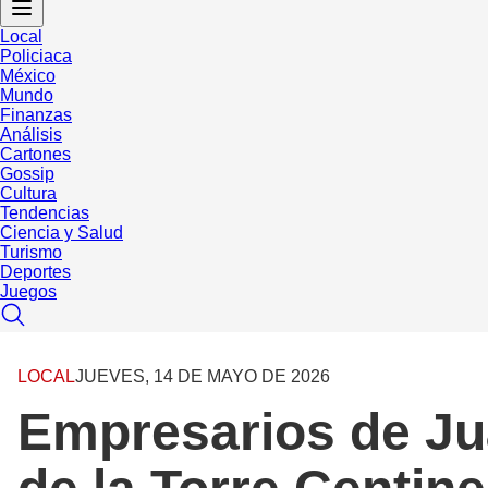
Local
Policiaca
México
Mundo
Finanzas
Análisis
Cartones
Gossip
Cultura
Tendencias
Ciencia y Salud
Turismo
Deportes
Juegos
LOCAL
JUEVES, 14 DE MAYO DE 2026
Empresarios de Ju