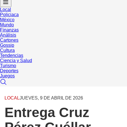
Local
Policiaca
México
Mundo
Finanzas
Análisis
Cartones
Gossip
Cultura
Tendencias
Ciencia y Salud
Turismo
Deportes
Juegos
LOCAL
JUEVES, 9 DE ABRIL DE 2026
Entrega Cruz