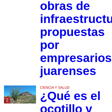
obras de
infraestruct
propuestas
por
empresarios
juarenses
CIENCIA Y SALUD
¿Qué es el
2
ocotillo y