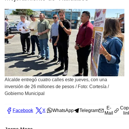
Alcalde entregó cuatro calles este jueves, con una
inversión de 26 millones de pesos
/
Foto: Cortesía /
Gobierno Municipal
E-
Cop
Facebook
X
WhatsApp
Telegram
Mail
lin