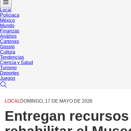
Local
Policiaca
México
Mundo
Finanzas
Análisis
Cartones
Gossip
Cultura
Tendencias
Ciencia y Salud
Turismo
Deportes
Juegos
LOCAL
DOMINGO, 17 DE MAYO DE 2026
Entregan recursos 