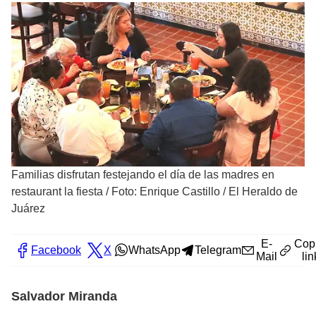
Familias disfrutan festejando el día de las madres en
restaurant la fiesta
/
Foto: Enrique Castillo / El Heraldo de
Juárez
E-
Cop
Facebook
X
WhatsApp
Telegram
Mail
lin
Salvador Miranda