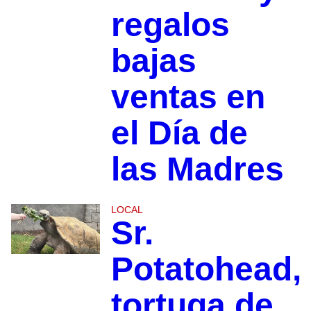
regalos
bajas
ventas en
el Día de
las Madres
LOCAL
Sr.
Potatohead,
tortuga de