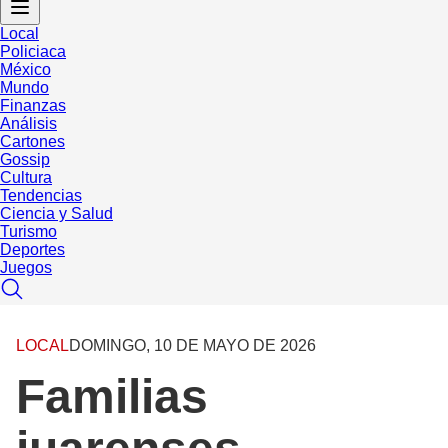
Local
Policiaca
México
Mundo
Finanzas
Análisis
Cartones
Gossip
Cultura
Tendencias
Ciencia y Salud
Turismo
Deportes
Juegos
LOCAL
DOMINGO, 10 DE MAYO DE 2026
Familias