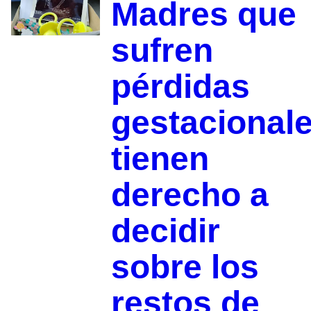
Madres que
sufren
pérdidas
gestacional
tienen
derecho a
decidir
sobre los
restos de