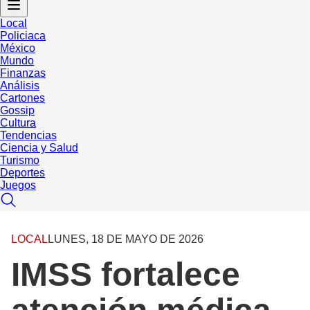
Local
Policiaca
México
Mundo
Finanzas
Análisis
Cartones
Gossip
Cultura
Tendencias
Ciencia y Salud
Turismo
Deportes
Juegos
LOCAL
LUNES, 18 DE MAYO DE 2026
IMSS fortalece