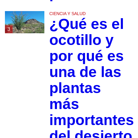
CIENCIA Y SALUD
¿Qué es el
3
ocotillo y
por qué es
una de las
plantas
más
importantes
del desierto