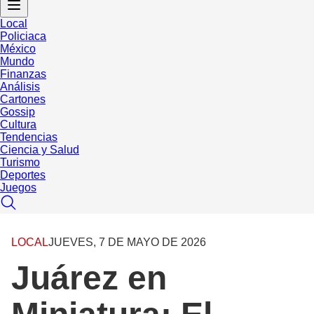
Local
Policiaca
México
Mundo
Finanzas
Análisis
Cartones
Gossip
Cultura
Tendencias
Ciencia y Salud
Turismo
Deportes
Juegos
LOCAL
JUEVES, 7 DE MAYO DE 2026
Juárez en