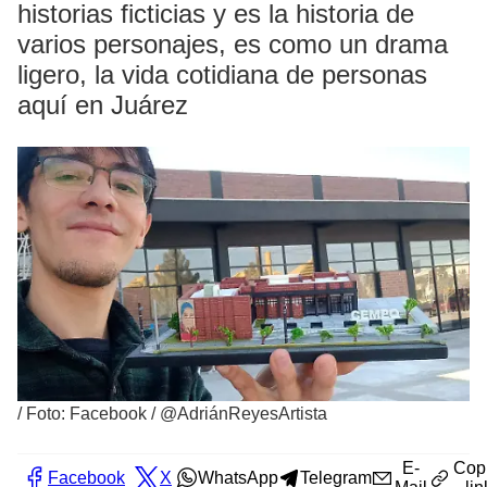
historias ficticias y es la historia de
varios personajes, es como un drama
ligero, la vida cotidiana de personas
aquí en Juárez
/
Foto: Facebook / @AdriánReyesArtista
E-
Cop
Facebook
X
WhatsApp
Telegram