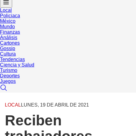
Local
Policiaca
México
Mundo
Finanzas
Análisis
Cartones
Gossip
Cultura
Tendencias
Ciencia y Salud
Turismo
Deportes
Juegos
LOCAL
LUNES, 19 DE ABRIL DE 2021
Reciben