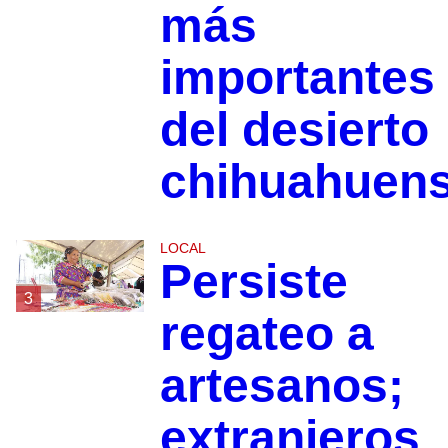
más
importantes
del desierto
chihuahuen
LOCAL
Persiste
3
regateo a
artesanos;
extranjeros