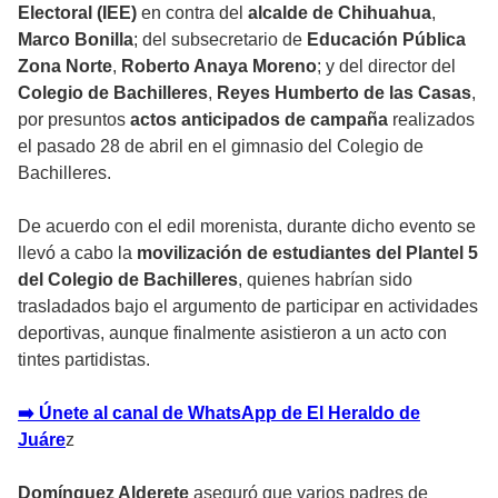
Electoral (IEE)
en contra del
alcalde de Chihuahua
,
Marco Bonilla
; del subsecretario de
Educación Pública
Zona Norte
,
Roberto Anaya Moreno
; y del director del
Colegio de Bachilleres
,
Reyes Humberto de las Casas
,
por presuntos
actos anticipados de campaña
realizados
el pasado 28 de abril en el gimnasio del Colegio de
Bachilleres.
De acuerdo con el edil morenista, durante dicho evento se
llevó a cabo la
movilización de estudiantes del Plantel 5
del Colegio de Bachilleres
, quienes habrían sido
trasladados bajo el argumento de participar en actividades
deportivas, aunque finalmente asistieron a un acto con
tintes partidistas.
➡️ Únete al canal de WhatsApp de El Heraldo de
Juáre
z
Domínguez Alderete
aseguró que varios padres de