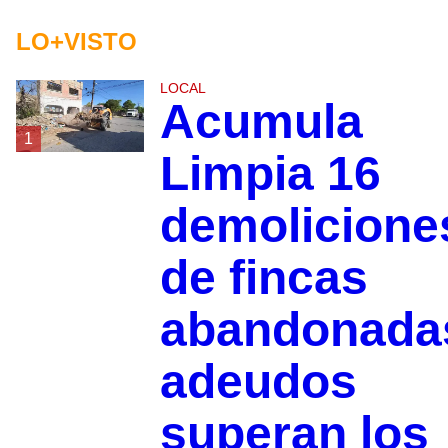
LO+VISTO
LOCAL
Acumula
1
Limpia 16
demolicione
de fincas
abandonada
adeudos
superan los