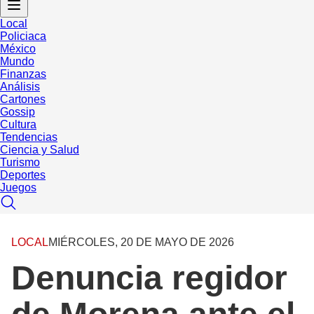
Local
Policiaca
México
Mundo
Finanzas
Análisis
Cartones
Gossip
Cultura
Tendencias
Ciencia y Salud
Turismo
Deportes
Juegos
LOCAL
MIÉRCOLES, 20 DE MAYO DE 2026
Denuncia regidor