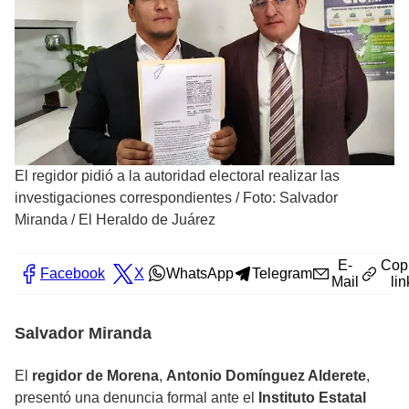
El regidor pidió a la autoridad electoral realizar las
investigaciones correspondientes
/
Foto: Salvador
Miranda / El Heraldo de Juárez
E-
Cop
Facebook
X
WhatsApp
Telegram
Mail
lin
Salvador Miranda
El
regidor de Morena
,
Antonio Domínguez Alderete
,
presentó una denuncia formal ante el
Instituto Estatal