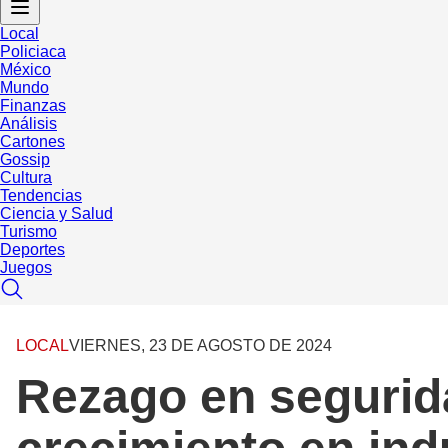
Local
Policiaca
México
Mundo
Finanzas
Análisis
Cartones
Gossip
Cultura
Tendencias
Ciencia y Salud
Turismo
Deportes
Juegos
LOCAL
VIERNES, 23 DE AGOSTO DE 2024
Rezago en segurida