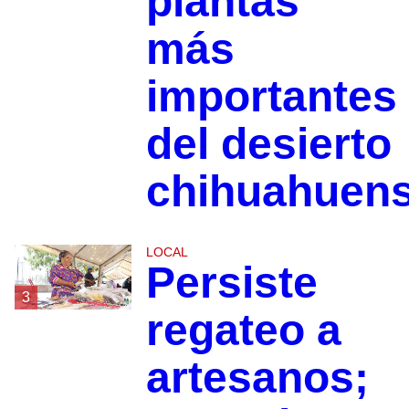
plantas
más
importantes
del desierto
chihuahuen
LOCAL
Persiste
3
regateo a
artesanos;