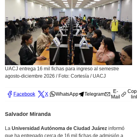
UACJ entrega 16 mil fichas para ingreso al semestre
agosto-diciembre 2026
/
Foto: Cortesía / UACJ
E-
Cop
Facebook
X
WhatsApp
Telegram
Mail
lin
Salvador Miranda
La
Universidad Autónoma de Ciudad Juárez
informó
que ha entregado cerca de 16 mil fichas de admisión a