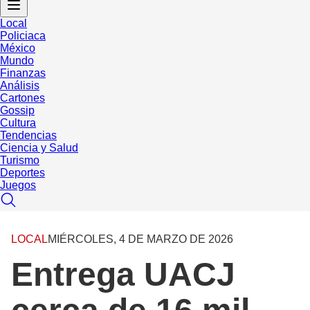
Local
Policiaca
México
Mundo
Finanzas
Análisis
Cartones
Gossip
Cultura
Tendencias
Ciencia y Salud
Turismo
Deportes
Juegos
LOCAL
MIÉRCOLES, 4 DE MARZO DE 2026
Entrega UACJ