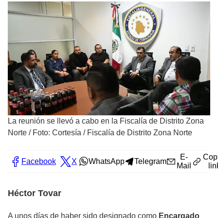
La reunión se llevó a cabo en la Fiscalía de Distrito Zona
Norte
/
Foto: Cortesía / Fiscalía de Distrito Zona Norte
E-
Cop
Facebook
X
WhatsApp
Telegram
Mail
lin
Héctor Tovar
A unos días de haber sido designado como
Encargado