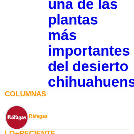
una de las
plantas
más
importantes
del desierto
chihuahuen
COLUMNAS
Ráfagas
LO+RECIENTE