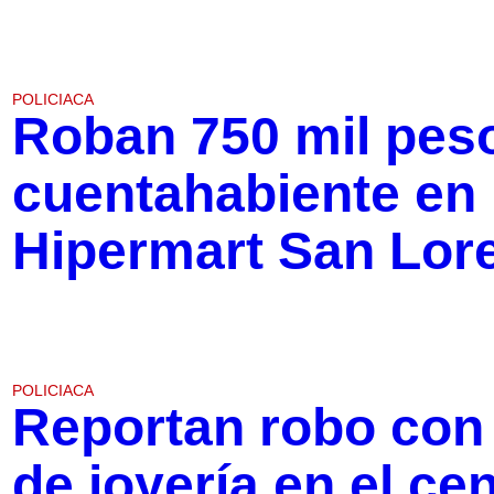
POLICIACA
Roban 750 mil pes
cuentahabiente en
Hipermart San Lor
POLICIACA
Reportan robo con v
de joyería en el cen