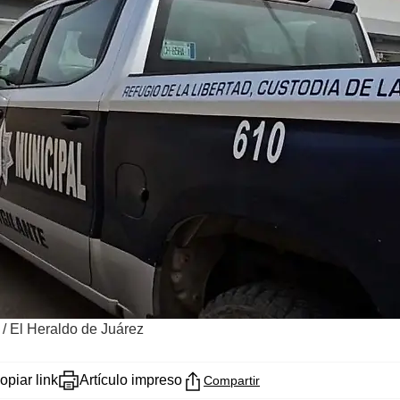
 / El Heraldo de Juárez
opiar link
Artículo impreso
Compartir