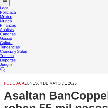
Local
Policiaca
México
Mundo
Finanzas
Análisis
Cartones
Gossip
Cultura
Tendencias
Ciencia y Salud
Turismo
Deportes
Juegos
POLICIACA
LUNES, 4 DE MAYO DE 2026
Asaltan BanCoppel