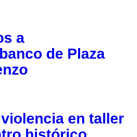
os a
 banco de Plaza
enzo
iolencia en taller
tro histórico