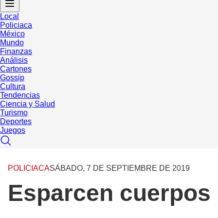
Local
Policiaca
México
Mundo
Finanzas
Análisis
Cartones
Gossip
Cultura
Tendencias
Ciencia y Salud
Turismo
Deportes
Juegos
POLICIACA
SÁBADO, 7 DE SEPTIEMBRE DE 2019
Esparcen cuerpos 