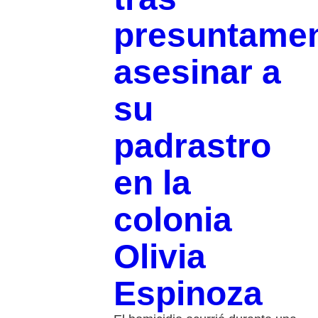
presuntame
asesinar a
su
padrastro
en la
colonia
Olivia
Espinoza