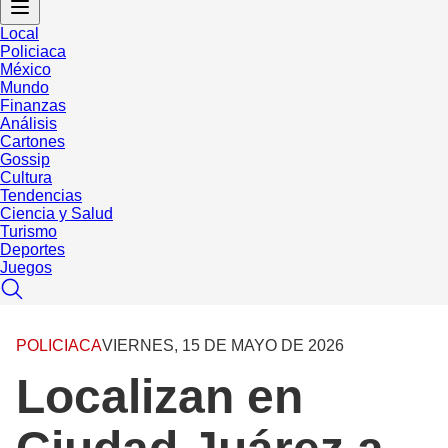
Local
Policiaca
México
Mundo
Finanzas
Análisis
Cartones
Gossip
Cultura
Tendencias
Ciencia y Salud
Turismo
Deportes
Juegos
POLICIACA
VIERNES, 15 DE MAYO DE 2026
Localizan en