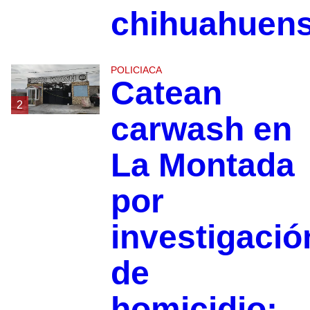
chihuahuen
POLICIACA
Catean
2
carwash en
La Montada
por
investigació
de
homicidio;