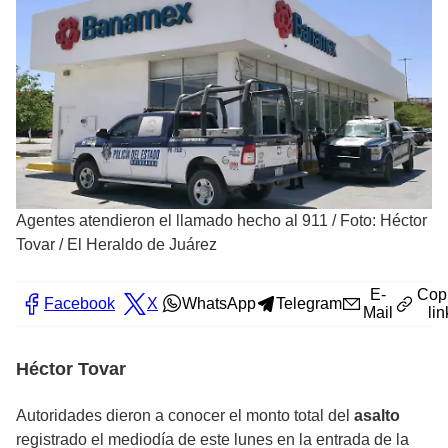
Agentes atendieron el llamado hecho al 911
/
Foto: Héctor
Tovar / El Heraldo de Juárez
E-
Cop
Facebook
X
WhatsApp
Telegram
Mail
lin
Héctor Tovar
Autoridades dieron a conocer el monto total del
asalto
registrado el mediodía de este lunes en la entrada de la