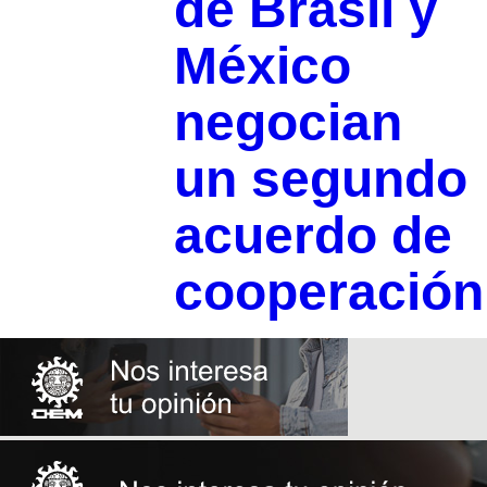
de Brasil y
México
negocian
un segundo
acuerdo de
cooperación