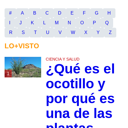
#
A
B
C
D
E
F
G
H
I
J
K
L
M
N
O
P
Q
R
S
T
U
V
W
X
Y
Z
LO+VISTO
CIENCIA Y SALUD
¿Qué es el
1
ocotillo y
por qué es
una de las