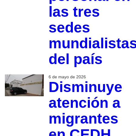
las tres
sedes
mundialista
del país
6 de mayo de 2026
Disminuye
atención a
migrantes
en CEDH