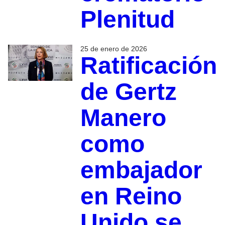
Plenitud
25 de enero de 2026
Ratificación
de Gertz
Manero
como
embajador
en Reino
Unido se