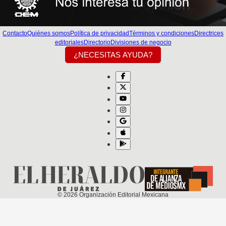
Contacto
Quiénes somos
Política de privacidad
Términos y condiciones
Directrices
editoriales
Directorio
Divisiones de negocio
¿NECESITAS AYUDA?
©
2026
Organización Editorial Mexicana