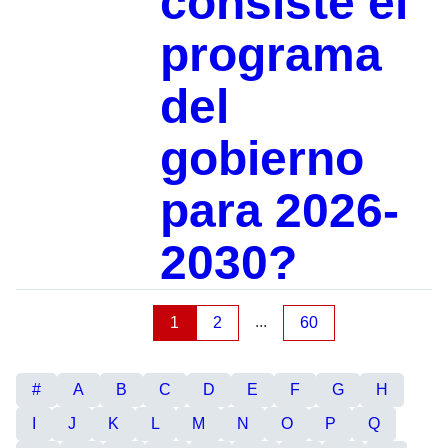
consiste el
programa
del
gobierno
para 2026-
2030?
...
1
2
60
#
A
B
C
D
E
F
G
H
I
J
K
L
M
N
O
P
Q