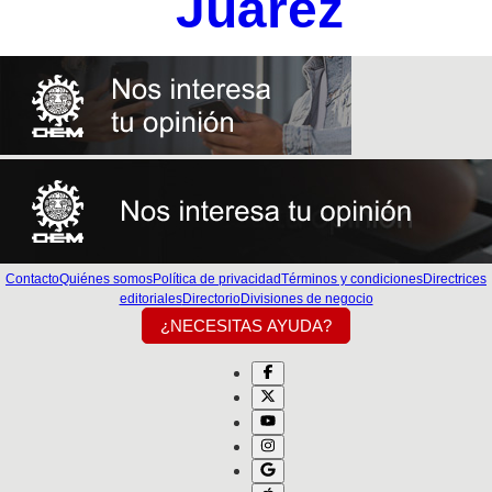
Juárez
Contacto
Quiénes somos
Política de privacidad
Términos y condiciones
Directrices
editoriales
Directorio
Divisiones de negocio
¿NECESITAS AYUDA?