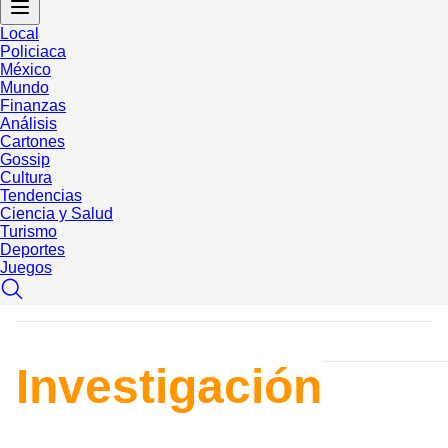
Local
Policiaca
México
Mundo
Finanzas
Análisis
Cartones
Gossip
Cultura
Tendencias
Ciencia y Salud
Turismo
Deportes
Juegos
Investigación