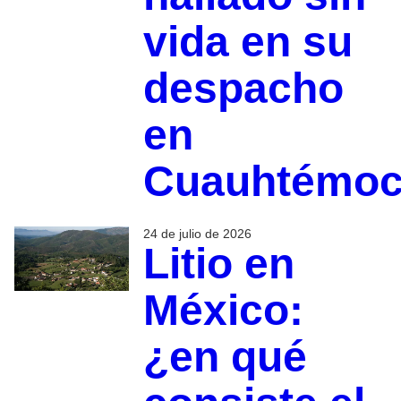
vida en su
despacho
en
Cuauhtémo
24 de julio de 2026
Litio en
México:
¿en qué