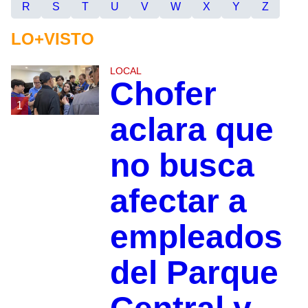
R
S
T
U
V
W
X
Y
Z
LO+VISTO
LOCAL
Chofer
1
aclara que
no busca
afectar a
empleados
del Parque