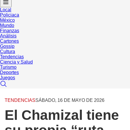
Local
Policiaca
México
Mundo
Finanzas
Análisis
Cartones
Gossip
Cultura
Tendencias
Ciencia y Salud
Turismo
Deportes
Juegos
TENDENCIAS
SÁBADO, 16 DE MAYO DE 2026
El Chamizal tiene