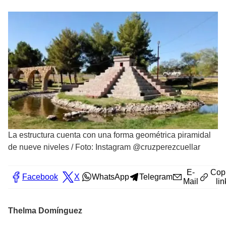
La estructura cuenta con una forma geométrica piramidal
de nueve niveles
/
Foto: Instagram @cruzperezcuellar
E-
Cop
Facebook
X
WhatsApp
Telegram
Mail
lin
Thelma Domínguez