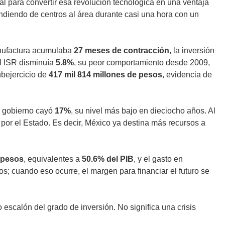
al para convertir esa revolución tecnológica en una ventaja
ndiendo de centros al área durante casi una hora con un
manufactura acumulaba
27 meses de contracción
, la inversión
El ISR disminuía
5.8%
, su peor comportamiento desde 2009,
ubejercicio de
417 mil 814 millones de pesos
, evidencia de
el gobierno cayó
17%
, su nivel más bajo en dieciocho años. Al
 por el Estado. Es decir, México ya destina más recursos a
e pesos
, equivalentes a
50.6% del PIB
, y el gasto en
 cuando eso ocurre, el margen para financiar el futuro se
mo escalón del grado de inversión. No significa una crisis