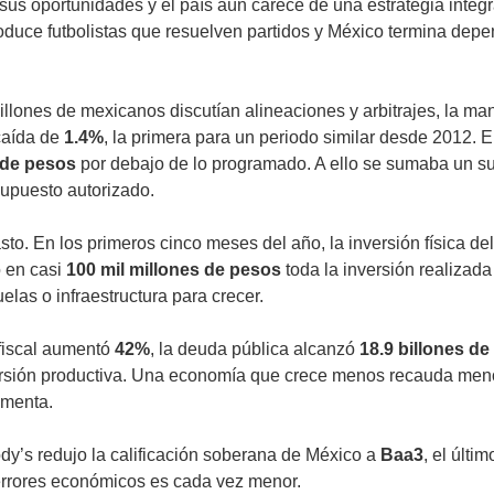
sus oportunidades y el país aún carece de una estrategia integr
duce futbolistas que resuelven partidos y México termina depe
millones de mexicanos discutían alineaciones y arbitrajes, la 
 caída de
1.4%
, la primera para un periodo similar desde 2012. 
 de pesos
por debajo de lo programado. A ello se sumaba un s
supuesto autorizado.
to. En los primeros cinco meses del año, la inversión física d
ó en casi
100 mil millones de pesos
toda la inversión realizada
elas o infraestructura para crecer.
t fiscal aumentó
42%
, la deuda pública alcanzó
18.9 billones d
rsión productiva. Una economía que crece menos recauda menos;
umenta.
dy’s redujo la calificación soberana de México a
Baa3
, el últi
 errores económicos es cada vez menor.