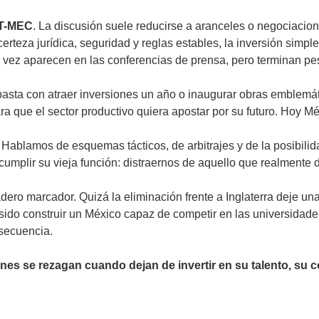
T-MEC
. La discusión suele reducirse a aranceles o negociacio
certeza jurídica, seguridad y reglas estables, la inversión simpl
ra vez aparecen en las conferencias de prensa, pero terminan 
basta con atraer inversiones un año o inaugurar obras emblemát
ra que el sector productivo quiera apostar por su futuro. Hoy M
 Hablamos de esquemas tácticos, de arbitrajes y de la posibilida
umplir su vieja función: distraernos de aquello que realmente de
adero marcador. Quizá la eliminación frente a Inglaterra deje u
 sido construir un México capaz de competir en las universidades
secuencia.
s se rezagan cuando dejan de invertir en su talento, su co