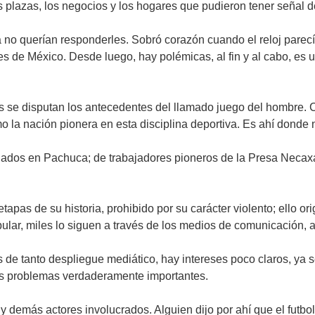
s plazas, los negocios y los hogares que pudieron tener señal de
 no querían responderles. Sobró corazón cuando el reloj parec
es de México. Desde luego, hay polémicas, al fin y al cabo, es 
 se disputan los antecedentes del llamado juego del hombre. Chi
mo la nación pionera en esta disciplina deportiva. Es ahí dond
ndados en Pachuca; de trabajadores pioneros de la Presa Necaxa
etapas de su historia, prohibido por su carácter violento; ello o
 popular, miles lo siguen a través de los medios de comunicació
 de tanto despliegue mediático, hay intereses poco claros, ya s
llos problemas verdaderamente importantes.
 demás actores involucrados. Alguien dijo por ahí que el futbol