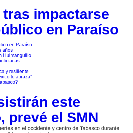
 tras impactarse
público en Paraíso
blico en Paraíso
s años
n Huimanguillo
oliciacas
a y resiliente
xico te abraza”
 Tabasco?
sistirán este
, prevé el SMN
fuertes en el occidente y centro de Tabasco durante