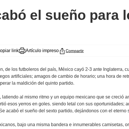
cabó el sueño para 
opiar link
Artículo impreso
Compartir
n, de los futboleros del país, México cayó 2-3 ante Inglaterra, c
gos artificiales; amagos de cambio de horario; una hora de retr
erar la maldición del quinto partido.
tiendo al mismo ritmo y un equipo mexicano que se creció ante e
irtió esos yerros en goles. siendo letal con sus oportunidades;
e acabó el sueño del sexto partido, dejándonos con el eterno sup
canos, bajo una misma bandera e innumerables camisetas, origi