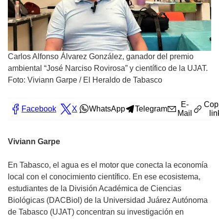
Carlos Alfonso Álvarez González, ganador del premio
ambiental “José Narciso Rovirosa” y científico de la UJAT.
Foto: Viviann Garpe / El Heraldo de Tabasco
E-
Cop
Facebook
X
WhatsApp
Telegram
Mail
lin
Viviann Garpe
En Tabasco, el agua es el motor que conecta la economía
local con el conocimiento científico. En ese ecosistema,
estudiantes de la División Académica de Ciencias
Biológicas (DACBiol) de la Universidad Juárez Autónoma
de Tabasco (UJAT) concentran su investigación en