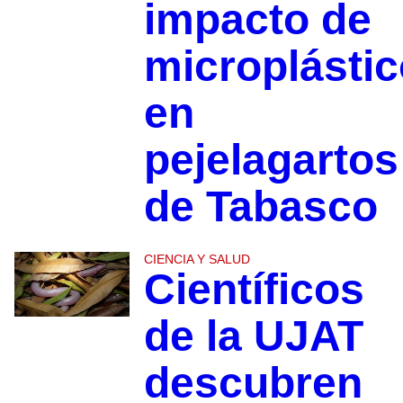
impacto de
microplásti
en
pejelagartos
de Tabasco
CIENCIA Y SALUD
Científicos
de la UJAT
descubren