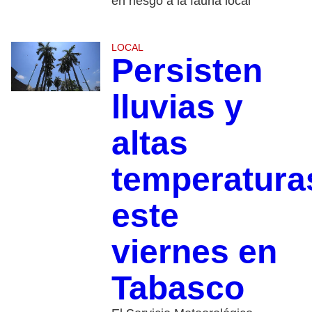
en riesgo a la fauna local
LOCAL
Persisten
lluvias y
altas
temperatura
este
viernes en
Tabasco