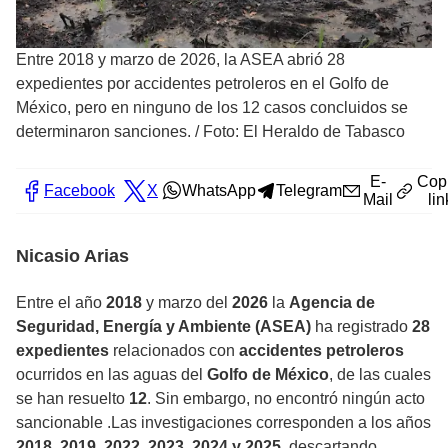
Entre 2018 y marzo de 2026, la ASEA abrió 28
expedientes por accidentes petroleros en el Golfo de
México, pero en ninguno de los 12 casos concluidos se
determinaron sanciones.
/
Foto: El Heraldo de Tabasco
E-
Cop
Facebook
X
WhatsApp
Telegram
Mail
lin
Nicasio Arias
Entre el año
2018
y marzo del
2026
la
Agencia de
Seguridad, Energía y Ambiente (ASEA)
ha registrado
28
expedientes
relacionados con
accidentes petroleros
ocurridos en las aguas del
Golfo de México
, de las cuales
se han resuelto
12
. Sin embargo, no encontró ningún acto
sancionable .Las investigaciones corresponden a los años
2018, 2019, 2022, 2023, 2024 y 2025
, descartando