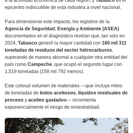
a la actividad económica de cada región, y
Tabasco
es el
epicentro indiscutible de esta industria a nivel nacional.
Para dimensionar este impacto, los registros de la
Agencia de Seguridad, Energía y Ambiente (ASEA)
documentados en el diagnóstico revelan que, tan solo en
2024,
Tabasco
generó la mayor cantidad con
160 mil 311
toneladas de residuos del sector hidrocarburos
,
superando de manera abismal a cualquier otra entidad del
país como
Campeche
, que ocupó el segundo lugar con
1,519 toneladas (158 mil 792 menos).
Este colosal volumen de materiales —que incluye miles
de toneladas de
lodos aceitosos
,
líquidos residuales de
proceso
y
aceites gastados
— incrementa
exponencialmente el riesgo de siniestralidad.