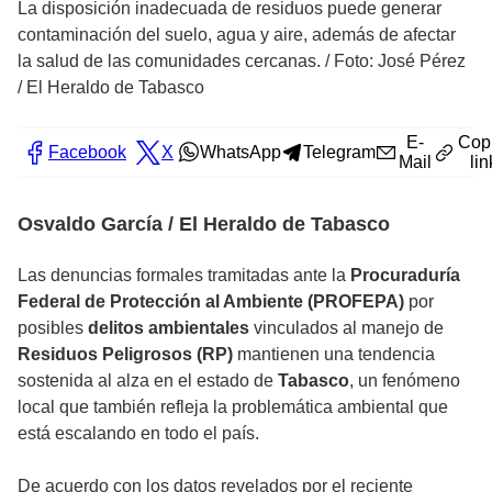
La disposición inadecuada de residuos puede generar
contaminación del suelo, agua y aire, además de afectar
la salud de las comunidades cercanas.
/
Foto: José Pérez
/ El Heraldo de Tabasco
E-
Cop
Facebook
X
WhatsApp
Telegram
Mail
lin
Osvaldo García / El Heraldo de Tabasco
Las denuncias formales tramitadas ante la
Procuraduría
Federal de Protección al Ambiente (PROFEPA)
por
posibles
delitos ambientales
vinculados al manejo de
Residuos Peligrosos (RP)
mantienen una tendencia
sostenida al alza en el estado de
Tabasco
, un fenómeno
local que también refleja la problemática ambiental que
está escalando en todo el país.
De acuerdo con los datos revelados por el reciente