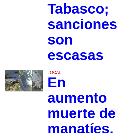
Tabasco;
sanciones
son
escasas
LOCAL
En
aumento
muerte de
manatíes,