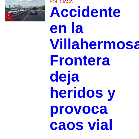
POLICIACA
Accidente
1
en la
Villahermos
Frontera
deja
heridos y
provoca
caos vial