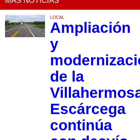
MÁS NOTICIAS
LOCAL
Ampliación
y
modernizaci
de la
Villahermos
Escárcega
continúa