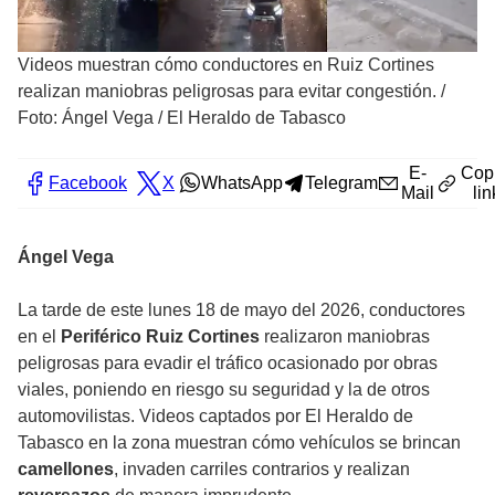
Videos muestran cómo conductores en Ruiz Cortines
realizan maniobras peligrosas para evitar congestión.
/
Foto: Ángel Vega / El Heraldo de Tabasco
E-
Cop
Facebook
X
WhatsApp
Telegram
Mail
lin
Ángel Vega
La tarde de este lunes 18 de mayo del 2026, conductores
en el
Periférico Ruiz Cortines
realizaron maniobras
peligrosas para evadir el tráfico ocasionado por obras
viales, poniendo en riesgo su seguridad y la de otros
automovilistas. Videos captados por El Heraldo de
Tabasco en la zona muestran cómo vehículos se brincan
camellones
, invaden carriles contrarios y realizan