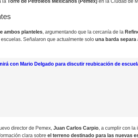
a la
Torre de Petróleos Mexicanos (Pemex)
en la Ciudad de M
ntes
de ambos planteles
, argumentando que la cercanía de la
Refin
s escuelas. Señalaron que actualmente solo
una barda separa a
nirá con Mario Delgado para discutir reubicación de escuela
 nuevo director de Pemex,
Juan Carlos Carpio
, a cumplir con la
nformación clara sobre
el terreno destinado para las nuevas e