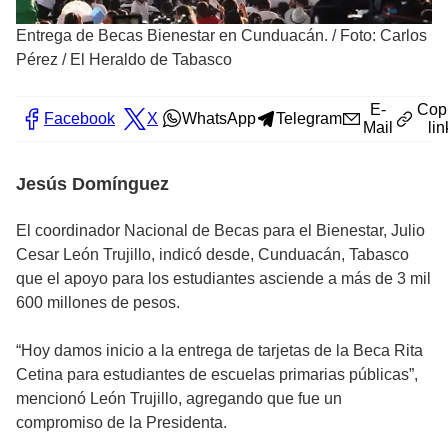
Entrega de Becas Bienestar en Cunduacán.
/
Foto: Carlos
Pérez / El Heraldo de Tabasco
E-
Cop
Facebook
X
WhatsApp
Telegram
Mail
lin
Jesús Domínguez
El coordinador Nacional de Becas para el Bienestar, Julio
Cesar León Trujillo, indicó desde, Cunduacán, Tabasco
que el apoyo para los estudiantes asciende a más de 3 mil
600 millones de pesos.
“Hoy damos inicio a la entrega de tarjetas de la Beca Rita
Cetina para estudiantes de escuelas primarias públicas”,
mencionó León Trujillo, agregando que fue un
compromiso de la Presidenta.