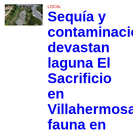
LOCAL
Sequía y
contaminaci
devastan
laguna El
Sacrificio
en
Villahermos
fauna en