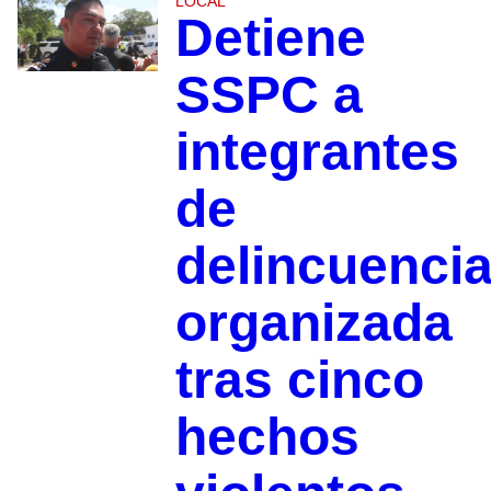
LOCAL
Detiene
SSPC a
integrantes
de
delincuenci
organizada
tras cinco
hechos