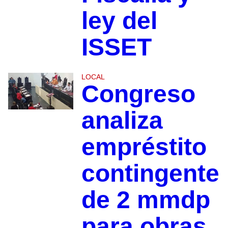
ley del
ISSET
LOCAL
Congreso
analiza
empréstito
contingente
de 2 mmdp
para obras