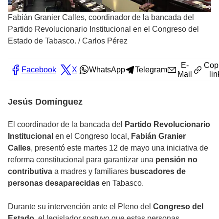
Fabián Granier Calles, coordinador de la bancada del
Partido Revolucionario Institucional en el Congreso del
Estado de Tabasco.
/
Carlos Pérez
E-
Cop
Facebook
X
WhatsApp
Telegram
Mail
lin
Jesús Domínguez
El coordinador de la bancada del
Partido Revolucionario
Institucional
en el Congreso local,
Fabián Granier
Calles
, presentó este martes 12 de mayo una iniciativa de
reforma constitucional para garantizar una
pensión no
contributiva
a madres y familiares
buscadores de
personas desaparecidas
en Tabasco.
Durante su intervención ante el Pleno del
Congreso del
Estado
, el legislador sostuvo que estas personas