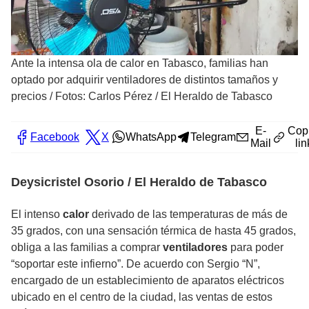
Ante la intensa ola de calor en Tabasco, familias han
optado por adquirir ventiladores de distintos tamaños y
precios
/
Fotos: Carlos Pérez / El Heraldo de Tabasco
E-
Cop
Facebook
X
WhatsApp
Telegram
Mail
lin
Deysicristel Osorio / El Heraldo de Tabasco
El intenso
calor
derivado de las temperaturas de más de
35 grados, con una sensación térmica de hasta 45 grados,
obliga a las familias a comprar
ventiladores
para poder
“soportar este infierno”. De acuerdo con Sergio “N”,
encargado de un establecimiento de aparatos eléctricos
ubicado en el centro de la ciudad, las ventas de estos