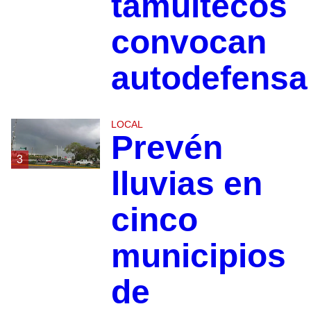
tamultecos
convocan
autodefensa
LOCAL
Prevén
3
lluvias en
cinco
municipios
de