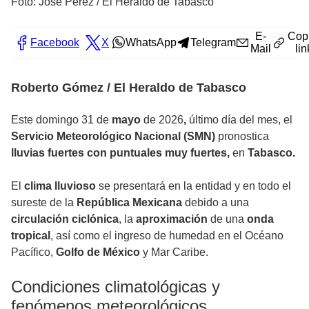
Foto: José Pérez / El Heraldo de Tabasco
E-
Cop
Facebook
X
WhatsApp
Telegram
Mail
lin
Roberto Gómez / El Heraldo de Tabasco
Este domingo 31 de
mayo
de 2026
,
último día del mes, el
Servicio Meteorológico Nacional (SMN)
pronostica
lluvias fuertes con puntuales muy fuertes,
en
Tabasco.
El
clima lluvioso
se presentará en la entidad y en todo el
sureste de la
República Mexicana
debido a una
circulación ciclónica
, la
aproximación
de una
onda
tropical
, así como el ingreso de humedad en el Océano
Pacífico,
Golfo de México
y Mar Caribe.
Condiciones climatológicas y
fenómenos meteorológicos