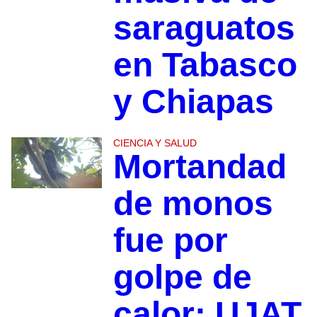
saraguatos
en Tabasco
y Chiapas
CIENCIA Y SALUD
Mortandad
de monos
fue por
golpe de
calor: UJAT