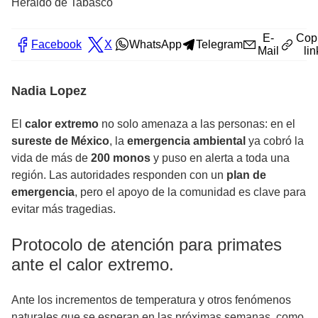
Heraldo de Tabasco
E-
Cop
Facebook
X
WhatsApp
Telegram
Mail
lin
Nadia Lopez
El
calor extremo
no solo amenaza a las personas: en el
sureste de México
, la
emergencia ambiental
ya cobró la
vida de más de
200 monos
y puso en alerta a toda una
región. Las autoridades responden con un
plan de
emergencia
, pero el apoyo de la comunidad es clave para
evitar más tragedias.
Protocolo de atención para primates
ante el calor extremo.
Ante los incrementos de temperatura y otros fenómenos
naturales que se esperan en las próximas semanas, como