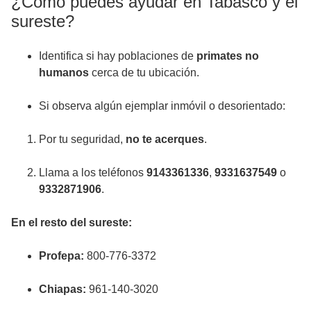
¿Cómo puedes ayudar en Tabasco y el
sureste?
Identifica si hay poblaciones de
primates no
humanos
cerca de tu ubicación.
Si observa algún ejemplar inmóvil o desorientado:
Por tu seguridad,
no te acerques
.
Llama a los teléfonos
9143361336
,
9331637549
o
9332871906
.
En el resto del sureste:
Profepa:
800-776-3372
Chiapas:
961-140-3020