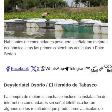
Habitantes de comunidades pesqueras señalaron mejoras
económicas tras las primeras siembras acuícolas.
/
Foto:
Sedap
E-
Cop
Facebook
X
WhatsApp
Telegram
Mail
lin
Deysicristel Osorio / El Heraldo de Tabasco
La compra de motores, lanchas e incluso la instalación de
internet en comunidades sin señal telefónica fueron
algunos de los resultados que productores acuícolas de